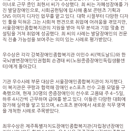
이너로 근무 중인 최현서 씨가 수상했다. 최 씨는 자폐성장애를 가
진 발달장애인으로, 사회공헌팀에 입사해 홍보 콘텐츠 기획과
SNS 이미지 디자인 업무를 맡고 있다. 대학 시절부터 다양한 디자
인 툴을 익혀온 그는 사회적 편견으로 취업에 어려움을 겪었지만,
서울장애인종합복지관의 지원을 받아 직무 분석과 기업 맞춤 컨
설팅을 거쳐 취업에 성공했다. 최 씨의 사례는 발달장애인의 전문
직 진출 가능성을 보여주는 의미 있는 사례로 평가받았다.
우수상은 각각 강북장애인종합복지관 이민수 씨(맥도날드)와 한
국뇌병변장애인인권협회 손경태 씨(노원중증장애인독립생활센
터)에게 돌아갔다.
기관 우수사례 부문 대상은 서울장애인종합복지관이 차지했다.
이 복지관은 쿠팡과 협력해 장애인 e스포츠 선수 고용 모델을 구
축했으며, 현재 30명의 중증장애인이 선수로 고용돼 주 4~5일,
하루 4시간씩 근무하며 급여를 받고 있다. 이들은 다양한 대회에
참가해 실력을 쌓고 있으며, e스포츠 분야에서 새로운 직무 영역
을 개척한 사례로 주목받았다.
최우수상은 제주특별자치도장애인종합복지관(자립청년장애인