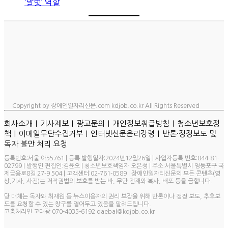
‘말벗’ 역할
Copyright by 장애인일자리신문.com kdjob.co.kr All Rights Reserved
ㅣ
ㅣ
ㅣ
ㅣ
회사소개
기사제보
광고문의
개인정보취급방침
청소년보호정
ㅣ
ㅣ
ㅣ
책
이메일무단수집거부
인터넷신문윤리강령
반론·정정보도 및
독자 불만 처리 요청
등록번호:서울 아55761 | 등록·발행일자:2024년12월26일 | 사업자등록 번호:844-81-
02799 | 발행인·편집인:김윤오 | 청소년보호책임자:오은성 | 주소:서울특별시 영등포구 국
제금융로8길 27-9 504 | 고객센터:02-761-0589 | 장애인일자리신문의 모든 콘텐츠(영
상,기사, 사진)는 저작권법의 보호를 받는 바, 무단 전재와 복사, 배포 등을 금합니다.
당 매체는 독자와 취재원 등 뉴스이용자의 권리 보장을 위해 반론이나 정정 보도, 추후보
도를 요청할 수 있는 창구를 열어두고 있음을 알려드립니다.
고충처리인 고대광 070-4035-6192 daebal@kdjob.co.kr