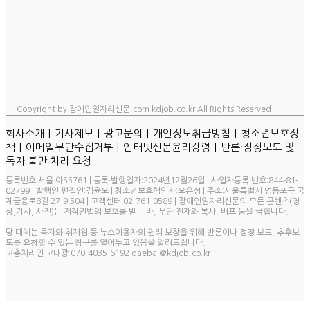
Copyright by 장애인일자리신문.com kdjob.co.kr All Rights Reserved
ㅣ
ㅣ
ㅣ
ㅣ
회사소개
기사제보
광고문의
개인정보취급방침
청소년보호정
ㅣ
ㅣ
ㅣ
책
이메일무단수집거부
인터넷신문윤리강령
반론·정정보도 및
독자 불만 처리 요청
등록번호:서울 아55761 | 등록·발행일자:2024년12월26일 | 사업자등록 번호:844-81-
02799 | 발행인·편집인:김윤오 | 청소년보호책임자:오은성 | 주소:서울특별시 영등포구 국
제금융로8길 27-9 504 | 고객센터:02-761-0589 | 장애인일자리신문의 모든 콘텐츠(영
상,기사, 사진)는 저작권법의 보호를 받는 바, 무단 전재와 복사, 배포 등을 금합니다.
당 매체는 독자와 취재원 등 뉴스이용자의 권리 보장을 위해 반론이나 정정 보도, 추후보
도를 요청할 수 있는 창구를 열어두고 있음을 알려드립니다.
고충처리인 고대광 070-4035-6192 daebal@kdjob.co.kr