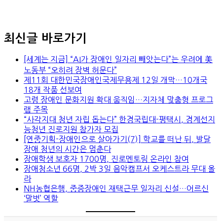
최신글 바로가기
[세계는 지금] “AI가 장애인 일자리 빼앗는다”는 우려에 美
노동부 “오히려 장벽 허문다”
제11회 대한민국장애인국제무용제 12일 개막…10개국
18개 작품 선보여
고령 장애인 문화지원 확대 움직임…지자체 맞춤형 프로그
램 주목
“사각지대 청년 자립 돕는다” 한경국립대-평택시, 경계선지
능청년 진로지원 참가자 모집
[연중기획-장애인으로 살아가기(7)] 학교를 떠난 뒤, 발달
장애 청년의 시간은 멈춘다
장애학생 보호자 1700명, 진로멘토링 온라인 참여
장애청소년 66명, 2박 3일 음악캠프서 오케스트라 무대 올
라
NH농협은행, 중증장애인 재택근무 일자리 신설…어르신
‘말벗’ 역할