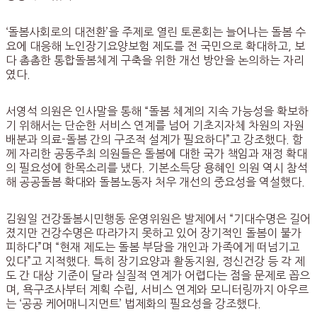
‘돌봄사회로의 대전환’을 주제로 열린 토론회는 늘어나는 돌봄 수
요에 대응해 노인장기요양보험 제도를 전 국민으로 확대하고, 보
다 촘촘한 통합돌봄체계 구축을 위한 개선 방안을 논의하는 자리
였다.
서영석 의원은 인사말을 통해 “돌봄 체계의 지속 가능성을 확보하
기 위해서는 단순한 서비스 연계를 넘어 기초지자체 차원의 자원
배분과 의료-돌봄 간의 구조적 설계가 필요하다”고 강조했다. 함
께 자리한 공동주최 의원들은 돌봄에 대한 국가 책임과 재정 확대
의 필요성에 한목소리를 냈다. 기본소득당 용혜인 의원 역시 참석
해 공공돌봄 확대와 돌봄노동자 처우 개선의 중요성을 역설했다.
김원일 건강돌봄시민행동 운영위원은 발제에서 “기대수명은 길어
졌지만 건강수명은 따라가지 못하고 있어 장기적인 돌봄이 불가
피하다”며 “현재 제도는 돌봄 부담을 개인과 가족에게 떠넘기고
있다”고 지적했다. 특히 장기요양과 활동지원, 정신건강 등 각 제
도 간 대상 기준이 달라 실질적 연계가 어렵다는 점을 문제로 꼽으
며, 욕구조사부터 계획 수립, 서비스 연계와 모니터링까지 아우르
는 ‘공공 케어매니지먼트’ 법제화의 필요성을 강조했다.