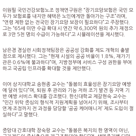
이원필 국민건강보험노조 정책연구원은 “장기요양보험은 국민 모
두가 보험료를 내지만 혜택은 노인에게만 돌아가는 구조”라며,
“연령 제한 없는 전국민 장기요양 보장이 필요하다”고 주장했다.
그는 “65세 미만 수급 확대 시 연간 약 6,300억 원의 추가 재정으
로 3만 5천 명의 수급이 가능하다”고 시뮬레이션을 제시했다.
남은경 경실련 사회정책팀장은 공공성 강화를 제도 개혁의 출발
점으로 제시했다. 그는 “현재 시설의 공공 비율이 1.8%, 재가기
관은 0.6%에 불과하다”며, 지방정부에 서비스 구성 권한을 부여
하고 국공립 인프라를 확대할 것을 제안했다.
이어 상지대학교 송현종 교수는 “돌봄의 효율성은 장기요양 예방
에 달려 있다”며, 퇴원 후 관리와 기능 저하 조기 발견 등 지역 기
반 예방 서비스 확대를 강조했다. 한신대학교 제갈현숙 교수는
“민간 위탁 중심의 형식적 지원계획을 넘어서기 위해, 조사부터
연계·조정까지 전 과정을 담당할 ‘공공 케어매니저’ 제도 도입이 절
실하다”고 말했다.
중앙대 간호대학 장숙랑 교수는 “돌봄은 복지의 한 영역이 아닌,