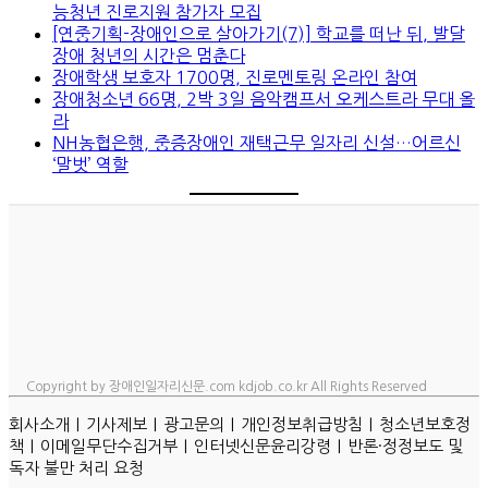
능청년 진로지원 참가자 모집
[연중기획-장애인으로 살아가기(7)] 학교를 떠난 뒤, 발달
장애 청년의 시간은 멈춘다
장애학생 보호자 1700명, 진로멘토링 온라인 참여
장애청소년 66명, 2박 3일 음악캠프서 오케스트라 무대 올
라
NH농협은행, 중증장애인 재택근무 일자리 신설…어르신
‘말벗’ 역할
Copyright by 장애인일자리신문.com kdjob.co.kr All Rights Reserved
ㅣ
ㅣ
ㅣ
ㅣ
회사소개
기사제보
광고문의
개인정보취급방침
청소년보호정
ㅣ
ㅣ
ㅣ
책
이메일무단수집거부
인터넷신문윤리강령
반론·정정보도 및
독자 불만 처리 요청