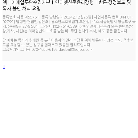
ㅣ
ㅣ
ㅣ
책
이메일무단수집거부
인터넷신문윤리강령
반론·정정보도 및
독자 불만 처리 요청
등록번호:서울 아55761 | 등록·발행일자:2024년12월26일 | 사업자등록 번호:844-81-
02799 | 발행인·편집인:김윤오 | 청소년보호책임자:오은성 | 주소:서울특별시 영등포구 국
제금융로8길 27-9 504 | 고객센터:02-761-0589 | 장애인일자리신문의 모든 콘텐츠(영
상,기사, 사진)는 저작권법의 보호를 받는 바, 무단 전재와 복사, 배포 등을 금합니다.
당 매체는 독자와 취재원 등 뉴스이용자의 권리 보장을 위해 반론이나 정정 보도, 추후보
도를 요청할 수 있는 창구를 열어두고 있음을 알려드립니다.
고충처리인 고대광 070-4035-6192 daebal@kdjob.co.kr