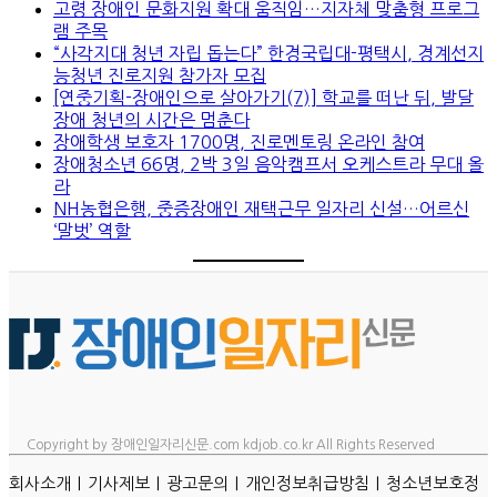
고령 장애인 문화지원 확대 움직임…지자체 맞춤형 프로그
램 주목
“사각지대 청년 자립 돕는다” 한경국립대-평택시, 경계선지
능청년 진로지원 참가자 모집
[연중기획-장애인으로 살아가기(7)] 학교를 떠난 뒤, 발달
장애 청년의 시간은 멈춘다
장애학생 보호자 1700명, 진로멘토링 온라인 참여
장애청소년 66명, 2박 3일 음악캠프서 오케스트라 무대 올
라
NH농협은행, 중증장애인 재택근무 일자리 신설…어르신
‘말벗’ 역할
Copyright by 장애인일자리신문.com kdjob.co.kr All Rights Reserved
ㅣ
ㅣ
ㅣ
ㅣ
회사소개
기사제보
광고문의
개인정보취급방침
청소년보호정