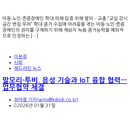
아동·노인·중증장애인 학대 피해 입증 위해 발의…교총 “교실 감시
공간 변질 우려” 학대 증거 수집에 어려움을 겪는 아동·노인·중증
장애인의 권리를 구제하기 위해 제삼자 녹음 증거능력을 예외적
으로 인정하는 […]
미분류
사회
헤드라인 뉴스
말모리-투비, 음성 기술과 IoT 융합 협력…
업무협약 체결
최아름 기자(armi@kdjob.co.kr)
2026년 01월 31일