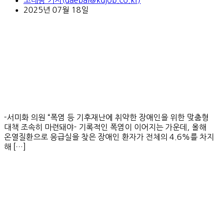
고대광 기자(daebal@kdjob.co.kr)
2025년 07월 18일
-서미화 의원 “폭염 등 기후재난에 취약한 장애인을 위한 맞춤형
대책 조속히 마련돼야- 기록적인 폭염이 이어지는 가운데, 올해
온열질환으로 응급실을 찾은 장애인 환자가 전체의 4.6%를 차지
해 […]