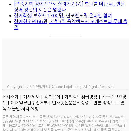
[연중기획-장애인으로 살아가기(7)] 학교를 떠난 뒤, 발달
장애 청년의 시간은 멈춘다
장애학생 보호자 1700명, 진로멘토링 온라인 참여
장애청소년 66명, 2박 3일 음악캠프서 오케스트라 무대 올
라
Copyright by 장애인일자리신문.com kdjob.co.kr All Rights Reserved
ㅣ
ㅣ
ㅣ
ㅣ
회사소개
기사제보
광고문의
개인정보취급방침
청소년보호정
ㅣ
ㅣ
ㅣ
책
이메일무단수집거부
인터넷신문윤리강령
반론·정정보도 및
독자 불만 처리 요청
등록번호:서울 아55761 | 등록·발행일자:2024년12월26일 | 사업자등록 번호:844-81-
02799 | 발행인·편집인:김윤오 | 청소년보호책임자:오은성 | 주소:서울특별시 영등포구 국
제금융로8길 27-9 504 | 고객센터:02-761-0589 | 장애인일자리신문의 모든 콘텐츠(영
상,기사, 사진)는 저작권법의 보호를 받는 바, 무단 전재와 복사, 배포 등을 금합니다.