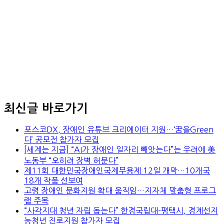
최신글 바로가기
포스코DX, 장애인 유튜브 크리에이터 지원…‘꿈을Green
다’ 공모전 참가자 모집
[세계는 지금] “AI가 장애인 일자리 빼앗는다”는 우려에 美
노동부 “오히려 장벽 허문다”
제11회 대한민국장애인국제무용제 12일 개막…10개국
18개 작품 선보여
고령 장애인 문화지원 확대 움직임…지자체 맞춤형 프로그
램 주목
“사각지대 청년 자립 돕는다” 한경국립대-평택시, 경계선지
능청년 진로지원 참가자 모집