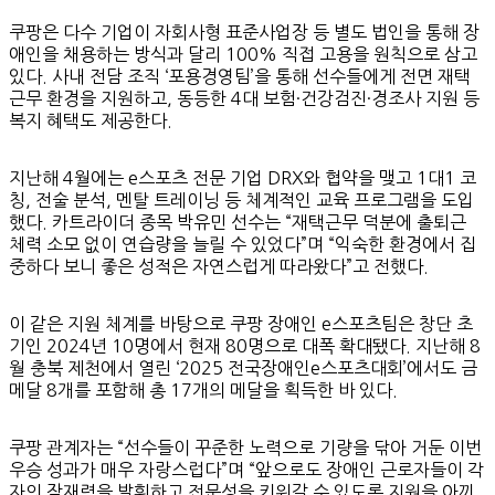
쿠팡은 다수 기업이 자회사형 표준사업장 등 별도 법인을 통해 장
애인을 채용하는 방식과 달리 100% 직접 고용을 원칙으로 삼고
있다. 사내 전담 조직 ‘포용경영팀’을 통해 선수들에게 전면 재택
근무 환경을 지원하고, 동등한 4대 보험·건강검진·경조사 지원 등
복지 혜택도 제공한다.
지난해 4월에는 e스포츠 전문 기업 DRX와 협약을 맺고 1대1 코
칭, 전술 분석, 멘탈 트레이닝 등 체계적인 교육 프로그램을 도입
했다. 카트라이더 종목 박유민 선수는 “재택근무 덕분에 출퇴근
체력 소모 없이 연습량을 늘릴 수 있었다”며 “익숙한 환경에서 집
중하다 보니 좋은 성적은 자연스럽게 따라왔다”고 전했다.
이 같은 지원 체계를 바탕으로 쿠팡 장애인 e스포츠팀은 창단 초
기인 2024년 10명에서 현재 80명으로 대폭 확대됐다. 지난해 8
월 충북 제천에서 열린 ‘2025 전국장애인e스포츠대회’에서도 금
메달 8개를 포함해 총 17개의 메달을 획득한 바 있다.
쿠팡 관계자는 “선수들이 꾸준한 노력으로 기량을 닦아 거둔 이번
우승 성과가 매우 자랑스럽다”며 “앞으로도 장애인 근로자들이 각
자의 잠재력을 발휘하고 전문성을 키워갈 수 있도록 지원을 아끼