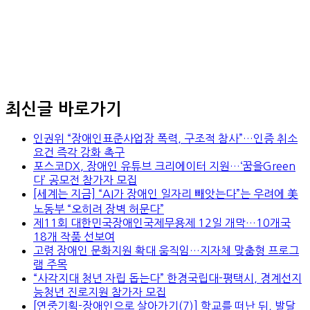
최신글 바로가기
인권위 “장애인표준사업장 폭력, 구조적 참사”…인증 취소
요건 즉각 강화 촉구
포스코DX, 장애인 유튜브 크리에이터 지원…‘꿈을Green
다’ 공모전 참가자 모집
[세계는 지금] “AI가 장애인 일자리 빼앗는다”는 우려에 美
노동부 “오히려 장벽 허문다”
제11회 대한민국장애인국제무용제 12일 개막…10개국
18개 작품 선보여
고령 장애인 문화지원 확대 움직임…지자체 맞춤형 프로그
램 주목
“사각지대 청년 자립 돕는다” 한경국립대-평택시, 경계선지
능청년 진로지원 참가자 모집
[연중기획-장애인으로 살아가기(7)] 학교를 떠난 뒤, 발달