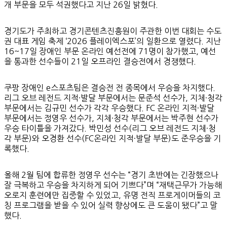
개 부문을 모두 석권했다고 지난 26일 밝혔다.
경기도가 주최하고 경기콘텐츠진흥원이 주관한 이번 대회는 수도
권 대표 게임 축제 ‘2026 플레이엑스포’의 일환으로 열렸다. 지난
16~17일 장애인 부문 온라인 예선전에 71명이 참가했고, 예선
을 통과한 선수들이 21일 오프라인 결승전에서 경쟁했다.
쿠팡 장애인 e스포츠팀은 결승전 전 종목에서 우승을 차지했다.
리그 오브 레전드 지적·발달 부문에서는 문준석 선수가, 지체·청각
부문에서는 김규민 선수가 각각 우승했다. FC 온라인 지적·발달
부문에서는 정영우 선수가, 지체·청각 부문에서는 박주현 선수가
우승 타이틀을 가져갔다. 박민성 선수(리그 오브 레전드 지체·청
각 부문)와 오경환 선수(FC온라인 지적·발달 부문)도 준우승을 기
록했다.
올해 2월 팀에 합류한 정영우 선수는 “경기 초반에는 긴장했으나
잘 극복하고 우승을 차지하게 되어 기쁘다”며 “재택근무가 가능해
오로지 훈련에만 집중할 수 있었고, 유명 전직 프로게이머들의 코
칭 프로그램을 받을 수 있어 실력 향상에도 큰 도움이 됐다”고 말
했다.