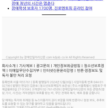
장애 청년의 시간은 멈춘다
장애학생 보호자 1700명, 진로멘토링 온라인 참여
Copyright by 장애인일자리신문.com kdjob.co.kr All Rights Reserved
ㅣ
ㅣ
ㅣ
ㅣ
회사소개
기사제보
광고문의
개인정보취급방침
청소년보호정
ㅣ
ㅣ
ㅣ
책
이메일무단수집거부
인터넷신문윤리강령
반론·정정보도 및
독자 불만 처리 요청
등록번호:서울 아55761 | 등록·발행일자:2024년12월26일 | 사업자등록 번호:844-81-
02799 | 발행인·편집인:김윤오 | 청소년보호책임자:오은성 | 주소:서울특별시 영등포구 국
제금융로8길 27-9 504 | 고객센터:02-761-0589 | 장애인일자리신문의 모든 콘텐츠(영
상,기사, 사진)는 저작권법의 보호를 받는 바, 무단 전재와 복사, 배포 등을 금합니다.
당 매체는 독자와 취재원 등 뉴스이용자의 권리 보장을 위해 반론이나 정정 보도, 추후보
도를 요청할 수 있는 창구를 열어두고 있음을 알려드립니다.
고충처리인 고대광 070-4035-6192 daebal@kdjob.co.kr