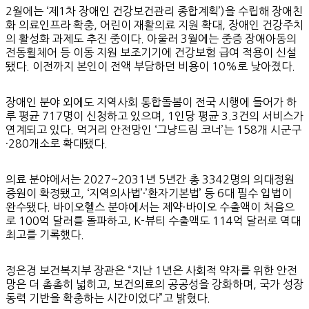
2월에는 ‘제1차 장애인 건강보건관리 종합계획’)을 수립해 장애친
화 의료인프라 확충, 어린이 재활의료 지원 확대, 장애인 건강주치
의 활성화 과제도 추진 중이다. 아울러 3월에는 중증 장애아동의
전동휠체어 등 이동 지원 보조기기에 건강보험 급여 적용이 신설
됐다. 이전까지 본인이 전액 부담하던 비용이 10%로 낮아졌다.
장애인 분야 외에도 지역사회 통합돌봄이 전국 시행에 들어가 하
루 평균 717명이 신청하고 있으며, 1인당 평균 3.3건의 서비스가
연계되고 있다. 먹거리 안전망인 ‘그냥드림 코너’는 158개 시군구
·280개소로 확대됐다.
의료 분야에서는 2027~2031년 5년간 총 3342명의 의대정원
증원이 확정됐고, ‘지역의사법’·’환자기본법’ 등 6대 필수 입법이
완수됐다. 바이오헬스 분야에서는 제약·바이오 수출액이 처음으
로 100억 달러를 돌파하고, K-뷰티 수출액도 114억 달러로 역대
최고를 기록했다.
정은경 보건복지부 장관은 “지난 1년은 사회적 약자를 위한 안전
망은 더 촘촘히 넓히고, 보건의료의 공공성을 강화하며, 국가 성장
동력 기반을 확충하는 시간이었다”고 밝혔다.