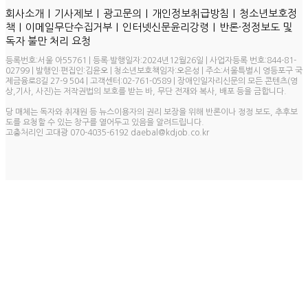
ㅣ
ㅣ
ㅣ
ㅣ
회사소개
기사제보
광고문의
개인정보취급방침
청소년보호정
ㅣ
ㅣ
ㅣ
책
이메일무단수집거부
인터넷신문윤리강령
반론·정정보도 및
독자 불만 처리 요청
등록번호:서울 아55761 | 등록·발행일자:2024년12월26일 | 사업자등록 번호:844-81-
02799 | 발행인·편집인:김윤오 | 청소년보호책임자:오은성 | 주소:서울특별시 영등포구 국
제금융로8길 27-9 504 | 고객센터:02-761-0589 | 장애인일자리신문의 모든 콘텐츠(영
상,기사, 사진)는 저작권법의 보호를 받는 바, 무단 전재와 복사, 배포 등을 금합니다.
당 매체는 독자와 취재원 등 뉴스이용자의 권리 보장을 위해 반론이나 정정 보도, 추후보
도를 요청할 수 있는 창구를 열어두고 있음을 알려드립니다.
고충처리인 고대광 070-4035-6192 daebal@kdjob.co.kr