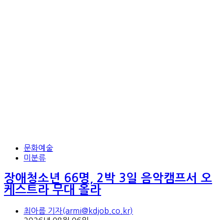
문화예술
미분류
장애청소년 66명, 2박 3일 음악캠프서 오
케스트라 무대 올라
최아름 기자(armi@kdjob.co.kr)