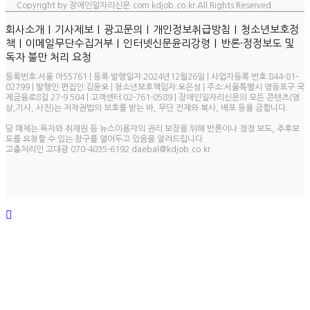
Copyright by 장애인일자리신문.com kdjob.co.kr All Rights Reserved
ㅣ
ㅣ
ㅣ
ㅣ
회사소개
기사제보
광고문의
개인정보취급방침
청소년보호정
ㅣ
ㅣ
ㅣ
책
이메일무단수집거부
인터넷신문윤리강령
반론·정정보도 및
독자 불만 처리 요청
등록번호:서울 아55761 | 등록·발행일자:2024년12월26일 | 사업자등록 번호:844-81-
02799 | 발행인·편집인:김윤오 | 청소년보호책임자:오은성 | 주소:서울특별시 영등포구 국
제금융로8길 27-9 504 | 고객센터:02-761-0589 | 장애인일자리신문의 모든 콘텐츠(영
상,기사, 사진)는 저작권법의 보호를 받는 바, 무단 전재와 복사, 배포 등을 금합니다.
당 매체는 독자와 취재원 등 뉴스이용자의 권리 보장을 위해 반론이나 정정 보도, 추후보
도를 요청할 수 있는 창구를 열어두고 있음을 알려드립니다.
고충처리인 고대광 070-4035-6192 daebal@kdjob.co.kr