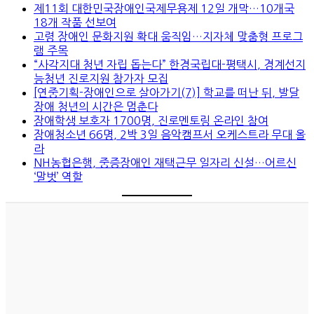
제11회 대한민국장애인국제무용제 12일 개막…10개국
18개 작품 선보여
고령 장애인 문화지원 확대 움직임…지자체 맞춤형 프로그
램 주목
“사각지대 청년 자립 돕는다” 한경국립대-평택시, 경계선지
능청년 진로지원 참가자 모집
[연중기획-장애인으로 살아가기(7)] 학교를 떠난 뒤, 발달
장애 청년의 시간은 멈춘다
장애학생 보호자 1700명, 진로멘토링 온라인 참여
장애청소년 66명, 2박 3일 음악캠프서 오케스트라 무대 올
라
NH농협은행, 중증장애인 재택근무 일자리 신설…어르신
‘말벗’ 역할