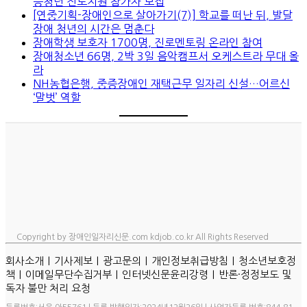
능청년 진로지원 참가자 모집
[연중기획-장애인으로 살아가기(7)] 학교를 떠난 뒤, 발달
장애 청년의 시간은 멈춘다
장애학생 보호자 1700명, 진로멘토링 온라인 참여
장애청소년 66명, 2박 3일 음악캠프서 오케스트라 무대 올
라
NH농협은행, 중증장애인 재택근무 일자리 신설…어르신
‘말벗’ 역할
Copyright by 장애인일자리신문.com kdjob.co.kr All Rights Reserved
ㅣ
ㅣ
ㅣ
ㅣ
회사소개
기사제보
광고문의
개인정보취급방침
청소년보호정
ㅣ
ㅣ
ㅣ
책
이메일무단수집거부
인터넷신문윤리강령
반론·정정보도 및
독자 불만 처리 요청