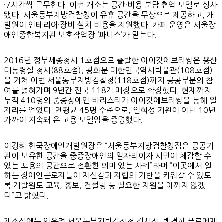
·7시간씩 근무한다. 이번 개소는 공간·비용 분담 협업 모델로 성사
됐다. 서울동부지방검찰청이 유휴 공간을 무상으로 제공하고, 개
발원이 인테리어·장비 설치 비용을 지원했다. 카페 운영은 서울장
애인종합복지관 보호작업장 ‘파니스’가 맡는다.
2016년 정부세종청사 1호점으로 출발한 아이갓에브리씽은 용산
대통령실 청사(88호점), 광화문 대한민국역사박물관(108호점)
을 거쳐 이번 서울동부지방검찰청(118호점)까지 공공부문의 참
여를 넓혀가며 9년간 전국 118개 매장으로 확장했다. 현재까지
누적 410명의 중증장애인 바리스타가 아이갓에브리씽을 통해 일
자리를 얻었다. 연평균 45명 수준으로, 일회성 지원이 아닌 10년
가까이 지속돼 온 고용 모델임을 증명했다.
이경혜 한국장애인개발원장은 “서울동부지방검찰청점은 공공기
관이 보유한 공간을 중증장애인의 일자리이자 시민이 체감할 수
있는 포용의 공간으로 전환한 의미 있는 사례”라며 “이곳에서 일
하는 장애인근로자들이 자신감과 자립의 기반을 키워갈 수 있도
록 개발원도 교육, 홍보, 컨설팅 등 필요한 지원을 아끼지 않겠
다”고 밝혔다.
개소식에는 임은정 서울동부지방검찰청 검사장, 백경학 푸르메재