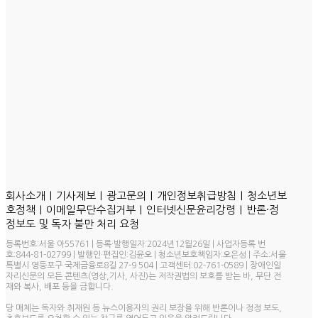
ㅣ
ㅣ
ㅣ
ㅣ
회사소개
기사제보
광고문의
개인정보취급방침
청소년보
ㅣ
ㅣ
ㅣ
호정책
이메일무단수집거부
인터넷신문윤리강령
반론·정
정보도 및 독자 불만 처리 요청
등록번호:서울 아55761 | 등록·발행일자:2024년12월26일 | 사업자등록 번
호:844-81-02799 | 발행인·편집인:김윤오 | 청소년보호책임자:오은성 | 주소:서울
특별시 영등포구 국제금융로8길 27-9 504 | 고객센터:02-761-0589 | 장애인일
자리신문의 모든 콘텐츠(영상,기사, 사진)는 저작권법의 보호를 받는 바, 무단 전
재와 복사, 배포 등을 금합니다.
당 매체는 독자와 취재원 등 뉴스이용자의 권리 보장을 위해 반론이나 정정 보도,