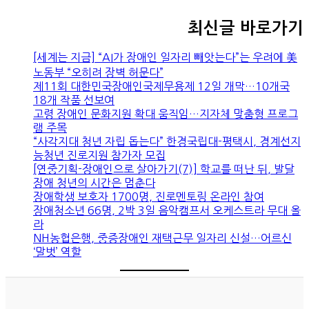
최신글 바로가기
[세계는 지금] “AI가 장애인 일자리 빼앗는다”는 우려에 美
노동부 “오히려 장벽 허문다”
제11회 대한민국장애인국제무용제 12일 개막…10개국
18개 작품 선보여
고령 장애인 문화지원 확대 움직임…지자체 맞춤형 프로그
램 주목
“사각지대 청년 자립 돕는다” 한경국립대-평택시, 경계선지
능청년 진로지원 참가자 모집
[연중기획-장애인으로 살아가기(7)] 학교를 떠난 뒤, 발달
장애 청년의 시간은 멈춘다
장애학생 보호자 1700명, 진로멘토링 온라인 참여
장애청소년 66명, 2박 3일 음악캠프서 오케스트라 무대 올
라
NH농협은행, 중증장애인 재택근무 일자리 신설…어르신
‘말벗’ 역할