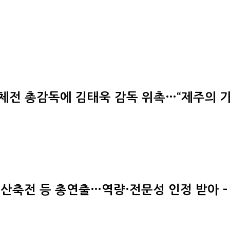
국체전 총감독에 김태욱 감독 위촉…“제주의 가
계유산축전 등 총연출…역량·전문성 인정 받아 –