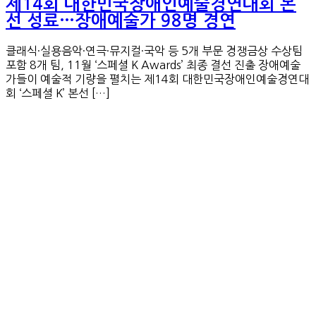
제14회 대한민국장애인예술경연대회 본
선 성료…장애예술가 98명 경연
클래식·실용음악·연극·뮤지컬·국악 등 5개 부문 경쟁금상 수상팀
포함 8개 팀, 11월 ‘스페셜 K Awards’ 최종 결선 진출 장애예술
가들이 예술적 기량을 펼치는 제14회 대한민국장애인예술경연대
회 ‘스페셜 K’ 본선 […]