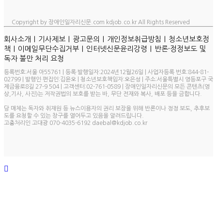
Copyright by 장애인일자리신문.com kdjob.co.kr All Rights Reserved
ㅣ
ㅣ
ㅣ
ㅣ
회사소개
기사제보
광고문의
개인정보취급방침
청소년보호정
ㅣ
ㅣ
ㅣ
책
이메일무단수집거부
인터넷신문윤리강령
반론·정정보도 및
독자 불만 처리 요청
등록번호:서울 아55761 | 등록·발행일자:2024년12월26일 | 사업자등록 번호:844-81-
02799 | 발행인·편집인:김윤오 | 청소년보호책임자:오은성 | 주소:서울특별시 영등포구 국
제금융로8길 27-9 504 | 고객센터:02-761-0589 | 장애인일자리신문의 모든 콘텐츠(영
상,기사, 사진)는 저작권법의 보호를 받는 바, 무단 전재와 복사, 배포 등을 금합니다.
당 매체는 독자와 취재원 등 뉴스이용자의 권리 보장을 위해 반론이나 정정 보도, 추후보
도를 요청할 수 있는 창구를 열어두고 있음을 알려드립니다.
고충처리인 고대광 070-4035-6192 daebal@kdjob.co.kr