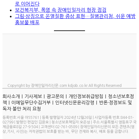
로 이어진다
보건복지부, 폭염 속 장애인일자리 현장 점검
그림·상징으로 온열질환 증상 표현…질병관리청, 쉬운 예방
홍보물 배포
Copyright by 장애인일자리신문.com kdjob.co.kr All Rights Reserved
ㅣ
ㅣ
ㅣ
ㅣ
회사소개
기사제보
광고문의
개인정보취급방침
청소년보호정
ㅣ
ㅣ
ㅣ
책
이메일무단수집거부
인터넷신문윤리강령
반론·정정보도 및
독자 불만 처리 요청
등록번호:서울 아55761 | 등록·발행일자:2024년12월26일 | 사업자등록 번호:844-81-
02799 | 발행인·편집인:김윤오 | 청소년보호책임자:오은성 | 주소:서울특별시 영등포구 국
제금융로8길 27-9 504 | 고객센터:02-761-0589 | 장애인일자리신문의 모든 콘텐츠(영
상,기사, 사진)는 저작권법의 보호를 받는 바, 무단 전재와 복사, 배포 등을 금합니다.