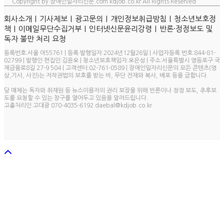
Copyright by 장애인일자리신문.com kdjob.co.kr All Rights Reserved
ㅣ
ㅣ
ㅣ
ㅣ
회사소개
기사제보
광고문의
개인정보취급방침
청소년보호정
ㅣ
ㅣ
ㅣ
책
이메일무단수집거부
인터넷신문윤리강령
반론·정정보도 및
독자 불만 처리 요청
등록번호:서울 아55761 | 등록·발행일자:2024년12월26일 | 사업자등록 번호:844-81-
02799 | 발행인·편집인:김윤오 | 청소년보호책임자:오은성 | 주소:서울특별시 영등포구 국
제금융로8길 27-9 504 | 고객센터:02-761-0589 | 장애인일자리신문의 모든 콘텐츠(영
상,기사, 사진)는 저작권법의 보호를 받는 바, 무단 전재와 복사, 배포 등을 금합니다.
당 매체는 독자와 취재원 등 뉴스이용자의 권리 보장을 위해 반론이나 정정 보도, 추후보
도를 요청할 수 있는 창구를 열어두고 있음을 알려드립니다.
고충처리인 고대광 070-4035-6192 daebal@kdjob.co.kr