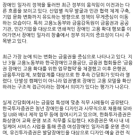
장애인 일자리 정책을 둘러싼 최근 정부의 움직임이 이전과는 다
른 흐름을 보이고 있다. 산업별 직무 발굴과 민관 협력 체계 구축,
기업 문화 변화까지 유도하는 방향으로 정책의 무게중심이 이동
하는 모습이다. 특히 고용노동부와 금융감독원이 금융권과 공공
기관, 민간기업을 대상으로 연쇄적인 장애인 고용 확대 행보를 이
어가면서 장애인 일자리 창출에서 정부 의지의 중요성이 다시 주
목받고 있다.
최근 가장 눈에 띄는 변화는 금융권을 중심으로 나타나고 있다. 지
난 3월 고용노동부와 한국장애인고용공단, 금융권 협회들은 ‘금융
권 장애인 고용 확대를 위한 업무협약’을 체결했고 이후 은행권,
금융투자업계, 보험업계를 대상으로 한 후속 간담회가 잇따라 열
렸다. 단발성 캠페인이 아니라 업권별로 장애인 고용 모델을 확산
하려는 구조적 접근이라는 점에서 의미가 있다는 평가가 나온다.
실제 간담회에서는 금융업 특성에 맞춘 직무 사례들이 공유됐다.
한국투자증권은 청년 장애인을 디자인과 사무직으로 채용해 모바
일 UI와 배너 제작 업무 등에 참여시키고 있으며, 한화투자증권은
화상영어 교육 운영 보조 직무를 도입했다. KB증권은 역사 내 네
일케어 서비스 사업을 통해 중증 여성장애인 일자리를 운영 중이
며, 유진투자증권은 발달장애인을 대상으로 디자인·예술 관련 직