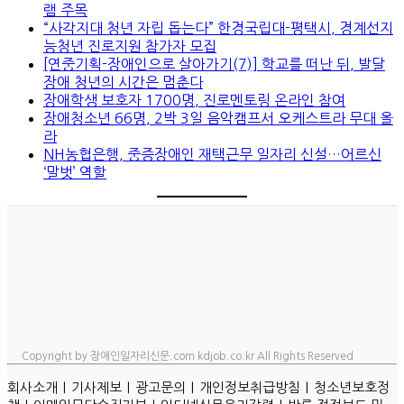
램 주목
“사각지대 청년 자립 돕는다” 한경국립대-평택시, 경계선지
능청년 진로지원 참가자 모집
[연중기획-장애인으로 살아가기(7)] 학교를 떠난 뒤, 발달
장애 청년의 시간은 멈춘다
장애학생 보호자 1700명, 진로멘토링 온라인 참여
장애청소년 66명, 2박 3일 음악캠프서 오케스트라 무대 올
라
NH농협은행, 중증장애인 재택근무 일자리 신설…어르신
‘말벗’ 역할
Copyright by 장애인일자리신문.com kdjob.co.kr All Rights Reserved
ㅣ
ㅣ
ㅣ
ㅣ
회사소개
기사제보
광고문의
개인정보취급방침
청소년보호정