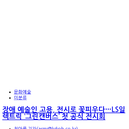
문화예술
미분류
장애 예술인 고용, 전시로 꽃피우다…LS일
렉트릭 ‘그린캔버스’ 첫 공식 전시회
최아름 기자(armi@kdjob.co.kr)