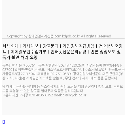
Copyright by 장애인일자리신문.com kdjob.co.kr All Rights Reserved
ㅣ
ㅣ
ㅣ
ㅣ
회사소개
기사제보
광고문의
개인정보취급방침
청소년보호정
ㅣ
ㅣ
ㅣ
책
이메일무단수집거부
인터넷신문윤리강령
반론·정정보도 및
독자 불만 처리 요청
등록번호:서울 아55761 | 등록·발행일자:2024년12월26일 | 사업자등록 번호:844-81-
02799 | 발행인·편집인:김윤오 | 청소년보호책임자:오은성 | 주소:서울특별시 영등포구 국
제금융로8길 27-9 504 | 고객센터:02-761-0589 | 장애인일자리신문의 모든 콘텐츠(영
상,기사, 사진)는 저작권법의 보호를 받는 바, 무단 전재와 복사, 배포 등을 금합니다.
당 매체는 독자와 취재원 등 뉴스이용자의 권리 보장을 위해 반론이나 정정 보도, 추후보
도를 요청할 수 있는 창구를 열어두고 있음을 알려드립니다.
고충처리인 고대광 070-4035-6192 daebal@kdjob.co.kr