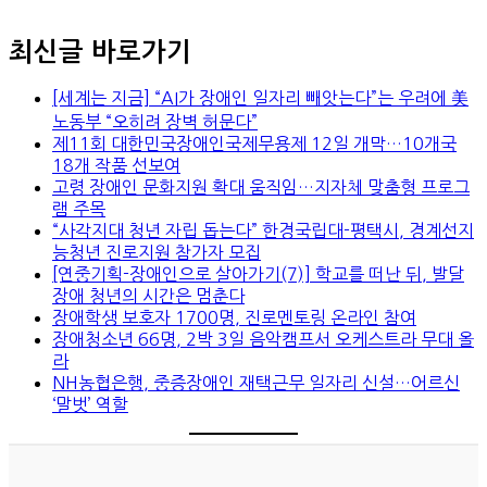
최신글 바로가기
[세계는 지금] “AI가 장애인 일자리 빼앗는다”는 우려에 美
노동부 “오히려 장벽 허문다”
제11회 대한민국장애인국제무용제 12일 개막…10개국
18개 작품 선보여
고령 장애인 문화지원 확대 움직임…지자체 맞춤형 프로그
램 주목
“사각지대 청년 자립 돕는다” 한경국립대-평택시, 경계선지
능청년 진로지원 참가자 모집
[연중기획-장애인으로 살아가기(7)] 학교를 떠난 뒤, 발달
장애 청년의 시간은 멈춘다
장애학생 보호자 1700명, 진로멘토링 온라인 참여
장애청소년 66명, 2박 3일 음악캠프서 오케스트라 무대 올
라
NH농협은행, 중증장애인 재택근무 일자리 신설…어르신
‘말벗’ 역할