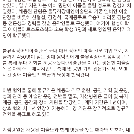
받았다. 일부 지원자는 예비 명단에 이름을 올릴 정도로 경쟁이 치
열했다. 채용된 단원은 툴뮤직장애인예술단의 기존 멤버인 이훈
단장을 비롯해 신형섭, 김경석, 국제콩쿠르 우승자 바리톤 김봉중
등 전문성과 경력을 갖춘 음악인들로 구성됐다. 여기에 협성대학
교 에이블아트스포츠학과 소속 학생 3명과 새로 영입된 음악가 3
명이 합류했다.
툴뮤직장애인예술단은 국내 대표 장애인 예술 전문 기업으로, 지
금까지 450명이 넘는 장애 음악인에게 툴뮤직장애인음악콩쿠르
를 통해 무대 기회를 제공해왔다. 예술단을 이끄는 정은현 예술감
독은 아티스트 매니지먼트, 축제 및 공연 기획 전문가로서, 오랜
시간 장애 예술인의 발굴과 육성에 힘써왔다.
이번 협약을 통해 툴뮤직은 채용과 직무 훈련, 공연 기획 및 운영,
성과 관리 등 예술단 운영 전반을 맡고, 지샘병원은 급여 및 복지
제공, 공연 공간과 장비 지원을 담당한다. 계약 기간은 1년이며,
상호 협의 시 1년 연장이 가능하다. 양 기관은 장기적으로 정규직
전환을 목표로 하고 있다.
지샘병원은 채용된 예술단과 함께 병원을 찾는 환자와 보호자, 내