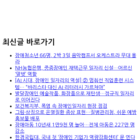
최신글 바로가기
장애청소년 66명, 2박 3일 음악캠프서 오케스트라 무대 올
라
NH농협은행, 중증장애인 재택근무 일자리 신설…어르신
‘말벗’ 역할
[AI 시대, 장애인 일자리의 역설] ② 멈춰선 직업훈련 시스
템… “바리스타 대신 AI 리터러시 가르쳐야”
발달장애인 예술작품, 화장품으로 재탄생…정규직 일자리
로 이어진다
보건복지부, 폭염 속 장애인일자리 현장 점검
그림·상징으로 온열질환 증상 표현…질병관리청, 쉬운 예방
홍보물 배포
장애아동 10년새 1만9천 명 늘어…전체 아동은 227만 명
감소
한경국립대, 국내 첫 ‘장애인 기업가 역량강화센터’ 문 연다