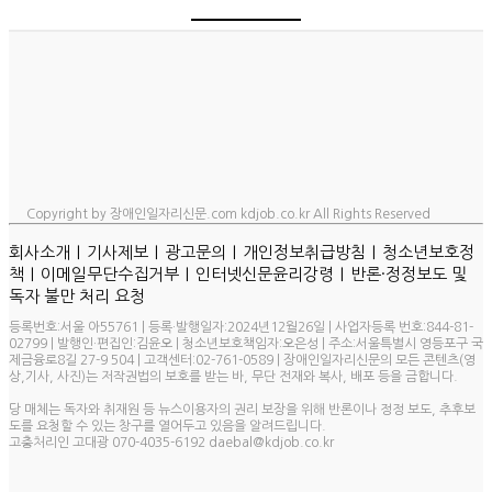
Copyright by 장애인일자리신문.com kdjob.co.kr All Rights Reserved
ㅣ
ㅣ
ㅣ
ㅣ
회사소개
기사제보
광고문의
개인정보취급방침
청소년보호정
ㅣ
ㅣ
ㅣ
책
이메일무단수집거부
인터넷신문윤리강령
반론·정정보도 및
독자 불만 처리 요청
등록번호:서울 아55761 | 등록·발행일자:2024년12월26일 | 사업자등록 번호:844-81-
02799 | 발행인·편집인:김윤오 | 청소년보호책임자:오은성 | 주소:서울특별시 영등포구 국
제금융로8길 27-9 504 | 고객센터:02-761-0589 | 장애인일자리신문의 모든 콘텐츠(영
상,기사, 사진)는 저작권법의 보호를 받는 바, 무단 전재와 복사, 배포 등을 금합니다.
당 매체는 독자와 취재원 등 뉴스이용자의 권리 보장을 위해 반론이나 정정 보도, 추후보
도를 요청할 수 있는 창구를 열어두고 있음을 알려드립니다.
고충처리인 고대광 070-4035-6192 daebal@kdjob.co.kr