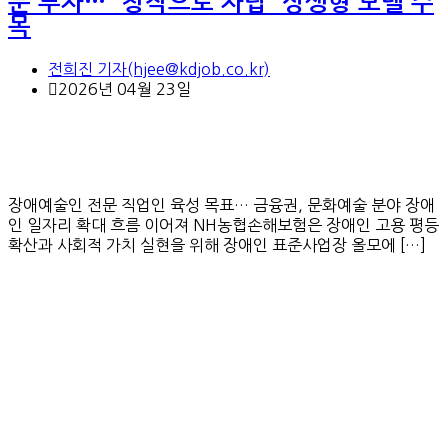
분 투자… “창작으로 자립” 상생형 모델 주
목
전희진 기자(hjee@kdjob.co.kr)
2026년 04월 23일
장애예술인 전문 직업인 육성 목표… 금융권, 문화예술 분야 장애
인 일자리 확대 흐름 이어져 NH농협손해보험은 장애인 고용 평등
확산과 사회적 가치 실현을 위해 장애인 표준사업장 올모에 […]