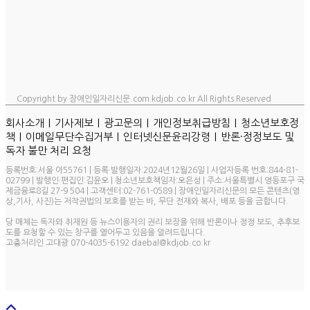
Copyright by 장애인일자리신문.com kdjob.co.kr All Rights Reserved
ㅣ
ㅣ
ㅣ
ㅣ
회사소개
기사제보
광고문의
개인정보취급방침
청소년보호정
ㅣ
ㅣ
ㅣ
책
이메일무단수집거부
인터넷신문윤리강령
반론·정정보도 및
독자 불만 처리 요청
등록번호:서울 아55761 | 등록·발행일자:2024년12월26일 | 사업자등록 번호:844-81-
02799 | 발행인·편집인:김윤오 | 청소년보호책임자:오은성 | 주소:서울특별시 영등포구 국
제금융로8길 27-9 504 | 고객센터:02-761-0589 | 장애인일자리신문의 모든 콘텐츠(영
상,기사, 사진)는 저작권법의 보호를 받는 바, 무단 전재와 복사, 배포 등을 금합니다.
당 매체는 독자와 취재원 등 뉴스이용자의 권리 보장을 위해 반론이나 정정 보도, 추후보
도를 요청할 수 있는 창구를 열어두고 있음을 알려드립니다.
고충처리인 고대광 070-4035-6192 daebal@kdjob.co.kr