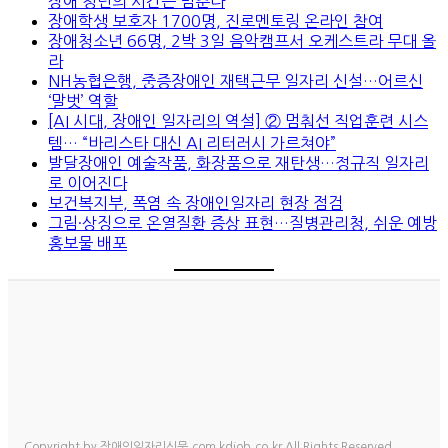
장애 청년의 시간은 멈춘다
장애학생 보호자 1700명, 진로멘토링 온라인 참여
장애청소년 66명, 2박 3일 음악캠프서 오케스트라 무대 올
라
NH농협은행, 중증장애인 재택근무 일자리 신설…어르신
‘말벗’ 역할
[AI 시대, 장애인 일자리의 역설] ② 멈춰선 직업훈련 시스
템… “바리스타 대신 AI 리터러시 가르쳐야”
발달장애인 예술작품, 화장품으로 재탄생…정규직 일자리
로 이어진다
보건복지부, 폭염 속 장애인일자리 현장 점검
그림·상징으로 온열질환 증상 표현…질병관리청, 쉬운 예방
홍보물 배포
Copyright by 장애인일자리신문.com kdjob.co.kr All Rights Reserved