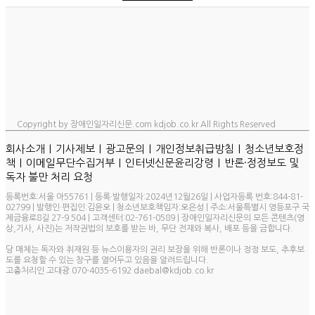
Copyright by 장애인일자리신문.com kdjob.co.kr All Rights Reserved
ㅣ
ㅣ
ㅣ
ㅣ
회사소개
기사제보
광고문의
개인정보취급방침
청소년보호정
ㅣ
ㅣ
ㅣ
책
이메일무단수집거부
인터넷신문윤리강령
반론·정정보도 및
독자 불만 처리 요청
등록번호:서울 아55761 | 등록·발행일자:2024년12월26일 | 사업자등록 번호:844-81-
02799 | 발행인·편집인:김윤오 | 청소년보호책임자:오은성 | 주소:서울특별시 영등포구 국
제금융로8길 27-9 504 | 고객센터:02-761-0589 | 장애인일자리신문의 모든 콘텐츠(영
상,기사, 사진)는 저작권법의 보호를 받는 바, 무단 전재와 복사, 배포 등을 금합니다.
당 매체는 독자와 취재원 등 뉴스이용자의 권리 보장을 위해 반론이나 정정 보도, 추후보
도를 요청할 수 있는 창구를 열어두고 있음을 알려드립니다.
고충처리인 고대광 070-4035-6192 daebal@kdjob.co.kr