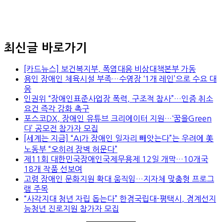
최신글 바로가기
[카드뉴스] 보건복지부, 폭염대응 비상대책본부 가동
용인 장애인 체육시설 부족…수영장 ‘1개 레인’으로 수요 대
응
인권위 “장애인표준사업장 폭력, 구조적 참사”…인증 취소
요건 즉각 강화 촉구
포스코DX, 장애인 유튜브 크리에이터 지원…‘꿈을Green
다’ 공모전 참가자 모집
[세계는 지금] “AI가 장애인 일자리 빼앗는다”는 우려에 美
노동부 “오히려 장벽 허문다”
제11회 대한민국장애인국제무용제 12일 개막…10개국
18개 작품 선보여
고령 장애인 문화지원 확대 움직임…지자체 맞춤형 프로그
램 주목
“사각지대 청년 자립 돕는다” 한경국립대-평택시, 경계선지
능청년 진로지원 참가자 모집