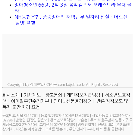
장애청소년 66명, 2박 3일 음악캠프서 오케스트라 무대 올
라
NH농협은행, 중증장애인 재택근무 일자리 신설…어르신
‘말벗’ 역할
Copyright by 장애인일자리신문.com kdjob.co.kr All Rights Reserved
ㅣ
ㅣ
ㅣ
ㅣ
회사소개
기사제보
광고문의
개인정보취급방침
청소년보호정
ㅣ
ㅣ
ㅣ
책
이메일무단수집거부
인터넷신문윤리강령
반론·정정보도 및
독자 불만 처리 요청
등록번호:서울 아55761 | 등록·발행일자:2024년12월26일 | 사업자등록 번호:844-81-
02799 | 발행인·편집인:김윤오 | 청소년보호책임자:오은성 | 주소:서울특별시 영등포구 국
제금융로8길 27-9 504 | 고객센터:02-761-0589 | 장애인일자리신문의 모든 콘텐츠(영
상,기사, 사진)는 저작권법의 보호를 받는 바, 무단 전재와 복사, 배포 등을 금합니다.