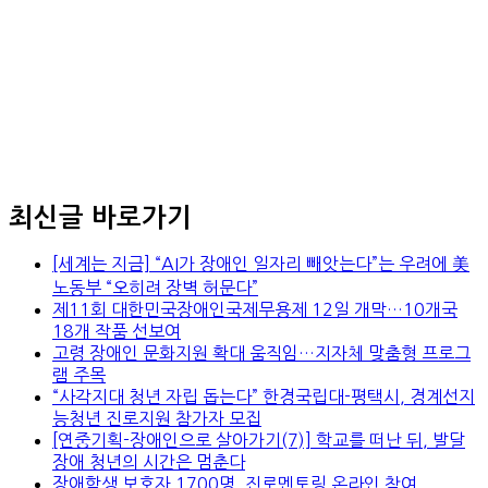
최신글 바로가기
[세계는 지금] “AI가 장애인 일자리 빼앗는다”는 우려에 美
노동부 “오히려 장벽 허문다”
제11회 대한민국장애인국제무용제 12일 개막…10개국
18개 작품 선보여
고령 장애인 문화지원 확대 움직임…지자체 맞춤형 프로그
램 주목
“사각지대 청년 자립 돕는다” 한경국립대-평택시, 경계선지
능청년 진로지원 참가자 모집
[연중기획-장애인으로 살아가기(7)] 학교를 떠난 뒤, 발달
장애 청년의 시간은 멈춘다
장애학생 보호자 1700명, 진로멘토링 온라인 참여