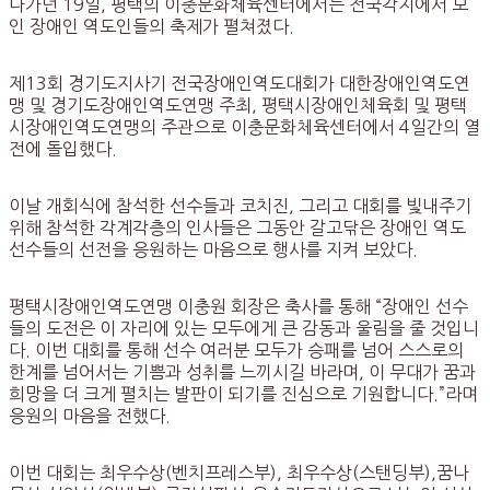
나가던 19일, 평택의 이충문화체육센터에서는 전국각지에서 모
인 장애인 역도인들의 축제가 펼쳐졌다.
제13회 경기도지사기 전국장애인역도대회가 대한장애인역도연
맹 및 경기도장애인역도연맹 주최, 평택시장애인체육회 및 평택
시장애인역도연맹의 주관으로 이충문화체육센터에서 4일간의 열
전에 돌입했다.
이날 개회식에 참석한 선수들과 코치진, 그리고 대회를 빛내주기
위해 참석한 각계각층의 인사들은 그동안 갈고닦은 장애인 역도
선수들의 선전을 응원하는 마음으로 행사를 지켜 보았다.
평택시장애인역도연맹 이충원 회장은 축사를 통해 “장애인 선수
들의 도전은 이 자리에 있는 모두에게 큰 감동과 울림을 줄 것입니
다. 이번 대회를 통해 선수 여러분 모두가 승패를 넘어 스스로의
한계를 넘어서는 기쁨과 성취를 느끼시길 바라며, 이 무대가 꿈과
희망을 더 크게 펼치는 발판이 되기를 진심으로 기원합니다.”라며
응원의 마음을 전했다.
이번 대회는 최우수상(벤치프레스부), 최우수상(스탠딩부),꿈나