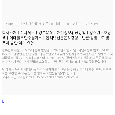
Copyright by 장애인일자리신문.com kdjob.co.kr All Rights Reserved
ㅣ
ㅣ
ㅣ
ㅣ
회사소개
기사제보
광고문의
개인정보취급방침
청소년보호정
ㅣ
ㅣ
ㅣ
책
이메일무단수집거부
인터넷신문윤리강령
반론·정정보도 및
독자 불만 처리 요청
등록번호:서울 아55761 | 등록·발행일자:2024년12월26일 | 사업자등록 번호:844-81-
02799 | 발행인·편집인:김윤오 | 청소년보호책임자:오은성 | 주소:서울특별시 영등포구 국
제금융로8길 27-9 504 | 고객센터:02-761-0589 | 장애인일자리신문의 모든 콘텐츠(영
상,기사, 사진)는 저작권법의 보호를 받는 바, 무단 전재와 복사, 배포 등을 금합니다.
당 매체는 독자와 취재원 등 뉴스이용자의 권리 보장을 위해 반론이나 정정 보도, 추후보
도를 요청할 수 있는 창구를 열어두고 있음을 알려드립니다.
고충처리인 고대광 070-4035-6192 daebal@kdjob.co.kr