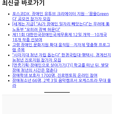
최신글 바로가기
포스코DX, 장애인 유튜브 크리에이터 지원…‘꿈을Green
다’ 공모전 참가자 모집
[세계는 지금] “AI가 장애인 일자리 빼앗는다”는 우려에 美
노동부 “오히려 장벽 허문다”
제11회 대한민국장애인국제무용제 12일 개막…10개국
18개 작품 선보여
고령 장애인 문화지원 확대 움직임…지자체 맞춤형 프로그
램 주목
“사각지대 청년 자립 돕는다” 한경국립대-평택시, 경계선지
능청년 진로지원 참가자 모집
[연중기획-장애인으로 살아가기(7)] 학교를 떠난 뒤, 발달
장애 청년의 시간은 멈춘다
장애학생 보호자 1700명, 진로멘토링 온라인 참여
장애청소년 66명, 2박 3일 음악캠프서 오케스트라 무대 올
라