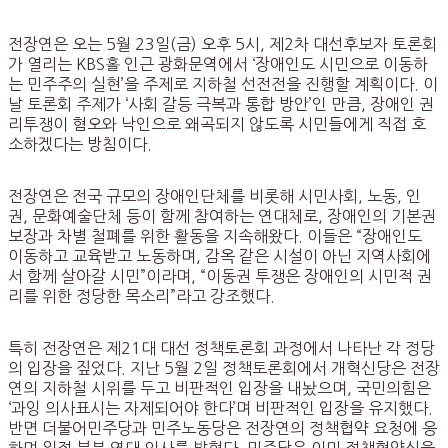
전장연은 오는 5월 23일(금) 오후 5시, 제2차 대선후보자 토론회
가 열리는 KBS홀 인근 광화문역에서 ‘장애인도 시민으로 이동하
는 민주주의 실현’을 주제로 지하철 선전전을 진행할 계획이다. 이
날 토론회 주제가 ‘사회 갈등 극복과 통합 방안’인 만큼, 장애인 권
리투쟁이 혐오와 낙인으로 왜곡되지 않도록 시민들에게 직접 호
소하겠다는 방침이다.
전장연은 전국 규모의 장애인단체를 비롯해 시민사회, 노동, 인
권, 문화예술단체 등이 함께 참여하는 연대체로, 장애인의 기본권
보장과 차별 철폐를 위한 활동을 지속해왔다. 이들은 “장애인도
이동하고 교육받고 노동하며, 감옥 같은 시설이 아닌 지역사회에
서 함께 살아갈 시민”이라며, “이동권 투쟁은 장애인의 시민적 권
리를 위한 정당한 목소리”라고 강조했다.
특히 전장연은 제21대 대선 정책토론회 과정에서 나타난 각 정당
의 입장을 짚었다. 지난 5월 2일 정책토론회에서 개혁신당은 전장
연의 지하철 시위를 두고 비판적인 입장을 내놨으며, 국민의힘은
‘과잉 의사표시는 자제되어야 한다’며 비판적인 입장을 유지했다.
반면 더불어민주당과 민주노동당은 전장연의 정책협약 요청에 응
하며 일정 부분 연대 의사를 밝혔다. 민주당은 이미 정책협약식을