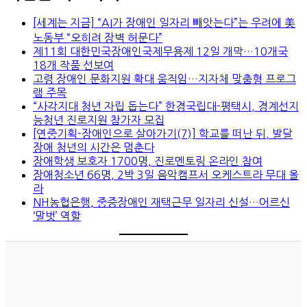
[세계는 지금] “AI가 장애인 일자리 빼앗는다”는 우려에 美
노동부 “오히려 장벽 허문다”
제11회 대한민국장애인국제무용제 12일 개막…10개국
18개 작품 선보여
고령 장애인 문화지원 확대 움직임…지자체 맞춤형 프로그
램 주목
“사각지대 청년 자립 돕는다” 한경국립대-평택시, 경계선지
능청년 진로지원 참가자 모집
[연중기획-장애인으로 살아가기(7)] 학교를 떠난 뒤, 발달
장애 청년의 시간은 멈춘다
장애학생 보호자 1700명, 진로멘토링 온라인 참여
장애청소년 66명, 2박 3일 음악캠프서 오케스트라 무대 올
라
NH농협은행, 중증장애인 재택근무 일자리 신설…어르신
‘말벗’ 역할