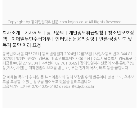
Copyright by 장애인일자리신문.com kdjob.co.kr All Rights Reserved
ㅣ
ㅣ
ㅣ
ㅣ
회사소개
기사제보
광고문의
개인정보취급방침
청소년보호정
ㅣ
ㅣ
ㅣ
책
이메일무단수집거부
인터넷신문윤리강령
반론·정정보도 및
독자 불만 처리 요청
등록번호:서울 아55761 | 등록·발행일자:2024년12월26일 | 사업자등록 번호:844-81-
02799 | 발행인·편집인:김윤오 | 청소년보호책임자:오은성 | 주소:서울특별시 영등포구 국
제금융로8길 27-9 504 | 고객센터:02-761-0589 | 장애인일자리신문의 모든 콘텐츠(영
상,기사, 사진)는 저작권법의 보호를 받는 바, 무단 전재와 복사, 배포 등을 금합니다.
당 매체는 독자와 취재원 등 뉴스이용자의 권리 보장을 위해 반론이나 정정 보도, 추후보
도를 요청할 수 있는 창구를 열어두고 있음을 알려드립니다.
고충처리인 고대광 070-4035-6192 daebal@kdjob.co.kr