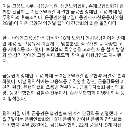
이날 고용노동부, 금융감독원, 생명보험협회, 손해보험협회가 함
께한 간담회는 지난 3월 6일 체결한 금융권 장애인 고용 확대 업
무협약의 후속조치다. 은행권(4월 7일), 증권사·자산운용사(4월
28일)에 이은 금융권 업권별 릴레이 간담회의 최종 일정이다.
한국장애인고용공단은 참석한 18개 보험사 인사담당자에게 장애
인 채용 및 고용유지 지원제도, 맞춤훈련, 직무개발 등 다양한 고
용 서비스를 소개했다. 보험업의 특수성을 고려한 채용 설계 방향
과 중·장기 장애인 고용 확대 로드맵, 단계별 이행방안도 제시했
다.
금융권의 장애인 고용 확대 노력은 3월 6일 업무협약 체결로 본격
화했다. 이날 협약식에는 고용노동부 김영훈 장관, 금융감독원 이
찬진 원장, 은행연합회 조용병 전무이사, 금융투자협회 황성엽 회
장, 생명보험협회 김철주 전무이사, 손해보험협회 이병래 회장 등
이 참석했다.
협약 체결 이후 금융권은 업권별로 단계적 간담회를 진행했다. 4
월 7일에는 은행연합회와 19개 은행이 참여한 은행권 간담회를
개최했다. 4월 28일에는 금융투자협회, 22개 증권사, 9개 자산