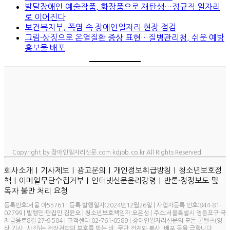
발달장애인 예술작품, 화장품으로 재탄생…정규직 일자리
로 이어진다
보건복지부, 폭염 속 장애인일자리 현장 점검
그림·상징으로 온열질환 증상 표현…질병관리청, 쉬운 예방
홍보물 배포
Copyright by 장애인일자리신문.com kdjob.co.kr All Rights Reserved
ㅣ
ㅣ
ㅣ
ㅣ
회사소개
기사제보
광고문의
개인정보취급방침
청소년보호정
ㅣ
ㅣ
ㅣ
책
이메일무단수집거부
인터넷신문윤리강령
반론·정정보도 및
독자 불만 처리 요청
등록번호:서울 아55761 | 등록·발행일자:2024년12월26일 | 사업자등록 번호:844-81-
02799 | 발행인·편집인:김윤오 | 청소년보호책임자:오은성 | 주소:서울특별시 영등포구 국
제금융로8길 27-9 504 | 고객센터:02-761-0589 | 장애인일자리신문의 모든 콘텐츠(영
상,기사, 사진)는 저작권법의 보호를 받는 바, 무단 전재와 복사, 배포 등을 금합니다.