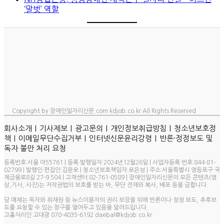
‘말벗’ 역할
Copyright by 장애인일자리신문.com kdjob.co.kr All Rights Reserved
ㅣ
ㅣ
ㅣ
ㅣ
회사소개
기사제보
광고문의
개인정보취급방침
청소년보호정
ㅣ
ㅣ
ㅣ
책
이메일무단수집거부
인터넷신문윤리강령
반론·정정보도 및
독자 불만 처리 요청
등록번호:서울 아55761 | 등록·발행일자:2024년12월26일 | 사업자등록 번호:844-81-
02799 | 발행인·편집인:김윤오 | 청소년보호책임자:오은성 | 주소:서울특별시 영등포구 국
제금융로8길 27-9 504 | 고객센터:02-761-0589 | 장애인일자리신문의 모든 콘텐츠(영
상,기사, 사진)는 저작권법의 보호를 받는 바, 무단 전재와 복사, 배포 등을 금합니다.
당 매체는 독자와 취재원 등 뉴스이용자의 권리 보장을 위해 반론이나 정정 보도, 추후보
도를 요청할 수 있는 창구를 열어두고 있음을 알려드립니다.
고충처리인 고대광 070-4035-6192 daebal@kdjob.co.kr