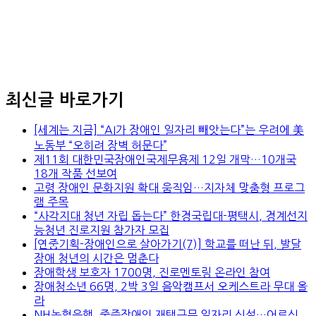
최신글 바로가기
[세계는 지금] “AI가 장애인 일자리 빼앗는다”는 우려에 美
노동부 “오히려 장벽 허문다”
제11회 대한민국장애인국제무용제 12일 개막…10개국
18개 작품 선보여
고령 장애인 문화지원 확대 움직임…지자체 맞춤형 프로그
램 주목
“사각지대 청년 자립 돕는다” 한경국립대-평택시, 경계선지
능청년 진로지원 참가자 모집
[연중기획-장애인으로 살아가기(7)] 학교를 떠난 뒤, 발달
장애 청년의 시간은 멈춘다
장애학생 보호자 1700명, 진로멘토링 온라인 참여
장애청소년 66명, 2박 3일 음악캠프서 오케스트라 무대 올
라
NH농협은행, 중증장애인 재택근무 일자리 신설…어르신