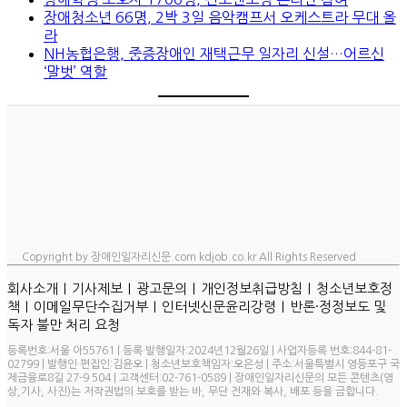
장애청소년 66명, 2박 3일 음악캠프서 오케스트라 무대 올
라
NH농협은행, 중증장애인 재택근무 일자리 신설…어르신
‘말벗’ 역할
Copyright by 장애인일자리신문.com kdjob.co.kr All Rights Reserved
ㅣ
ㅣ
ㅣ
ㅣ
회사소개
기사제보
광고문의
개인정보취급방침
청소년보호정
ㅣ
ㅣ
ㅣ
책
이메일무단수집거부
인터넷신문윤리강령
반론·정정보도 및
독자 불만 처리 요청
등록번호:서울 아55761 | 등록·발행일자:2024년12월26일 | 사업자등록 번호:844-81-
02799 | 발행인·편집인:김윤오 | 청소년보호책임자:오은성 | 주소:서울특별시 영등포구 국
제금융로8길 27-9 504 | 고객센터:02-761-0589 | 장애인일자리신문의 모든 콘텐츠(영
상,기사, 사진)는 저작권법의 보호를 받는 바, 무단 전재와 복사, 배포 등을 금합니다.