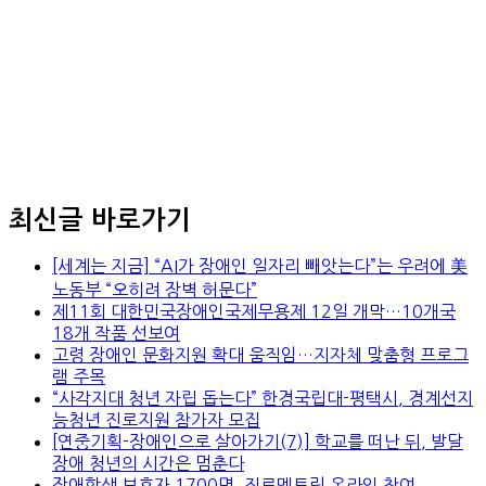
최신글 바로가기
[세계는 지금] “AI가 장애인 일자리 빼앗는다”는 우려에 美
노동부 “오히려 장벽 허문다”
제11회 대한민국장애인국제무용제 12일 개막…10개국
18개 작품 선보여
고령 장애인 문화지원 확대 움직임…지자체 맞춤형 프로그
램 주목
“사각지대 청년 자립 돕는다” 한경국립대-평택시, 경계선지
능청년 진로지원 참가자 모집
[연중기획-장애인으로 살아가기(7)] 학교를 떠난 뒤, 발달
장애 청년의 시간은 멈춘다
장애학생 보호자 1700명, 진로멘토링 온라인 참여