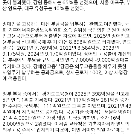
곳에 불과했다. 강원 동해시는 65%를 넘겼으며, 서울 마포구, 부
산 영도구, 대구 유성구는 40%를 넘었다.
장애인을 고용하는 대신 부담금을 납부하는 관행도 여전했다. 국
회 기후에너지환경노동위원회 소속 김위상 국민의힘 의원이 장애
인고용공단으로부터 제출받은 자료에 따르면, 2025년 장애인고
용부담금 신고액(공제 후 기준)은 8,898억원으로 집계됐다. 연도
별로는 2021년 7,769억원, 2022년 8,584억원, 2023년
9,175억원, 2024년 9,170억원이었다. 장애인 고용률이 개선되
는 추세에도 부담금 규모는 4년 연속 7,000억∼9,000억원대를
유지하고 있다. 장애인고용부담금은 의무고용률을 채우지 못한
사업주가 납부하는 공과금으로, 상시근로자 100인 이상 사업장
에 적용된다.
정부 부처 중에서는 경기도교육청이 2025년 398억원을 신고해
5년 연속 1위를 기록했다. 2021년 117억원에서 281억원 증가
한 수치다. 국방부는 111억원으로 그 뒤를 이었으며, 2021년 43
억원에서 지속적으로 증가했다. 공공기관 중에서는 서울대병원이
21억 4,000만원으로 가장 많았고, 국방과학연구소가 16억
2,000만원으로 2위였다. 이처럼 교육청은 기초지자체와 별도의
의무고용 주체로 집계되기 때문에, 이번 서미화 의원 자료에는 포