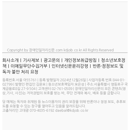
Copyright by 장애인일자리신문.com kdjob.co.kr All Rights Reserved
ㅣ
ㅣ
ㅣ
ㅣ
회사소개
기사제보
광고문의
개인정보취급방침
청소년보호정
ㅣ
ㅣ
ㅣ
책
이메일무단수집거부
인터넷신문윤리강령
반론·정정보도 및
독자 불만 처리 요청
등록번호:서울 아55761 | 등록·발행일자:2024년12월26일 | 사업자등록 번호:844-81-
02799 | 발행인·편집인:김윤오 | 청소년보호책임자:오은성 | 주소:서울특별시 영등포구 국
제금융로8길 27-9 504 | 고객센터:02-761-0589 | 장애인일자리신문의 모든 콘텐츠(영
상,기사, 사진)는 저작권법의 보호를 받는 바, 무단 전재와 복사, 배포 등을 금합니다.
당 매체는 독자와 취재원 등 뉴스이용자의 권리 보장을 위해 반론이나 정정 보도, 추후보
도를 요청할 수 있는 창구를 열어두고 있음을 알려드립니다.
고충처리인 고대광 070-4035-6192 daebal@kdjob.co.kr