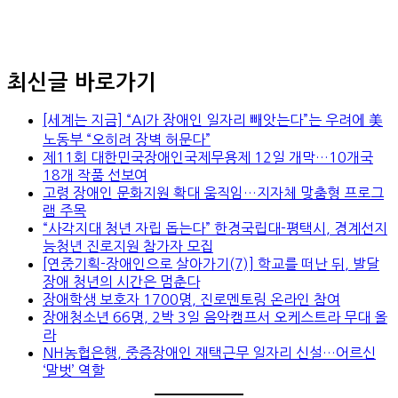
최신글 바로가기
[세계는 지금] “AI가 장애인 일자리 빼앗는다”는 우려에 美
노동부 “오히려 장벽 허문다”
제11회 대한민국장애인국제무용제 12일 개막…10개국
18개 작품 선보여
고령 장애인 문화지원 확대 움직임…지자체 맞춤형 프로그
램 주목
“사각지대 청년 자립 돕는다” 한경국립대-평택시, 경계선지
능청년 진로지원 참가자 모집
[연중기획-장애인으로 살아가기(7)] 학교를 떠난 뒤, 발달
장애 청년의 시간은 멈춘다
장애학생 보호자 1700명, 진로멘토링 온라인 참여
장애청소년 66명, 2박 3일 음악캠프서 오케스트라 무대 올
라
NH농협은행, 중증장애인 재택근무 일자리 신설…어르신
‘말벗’ 역할