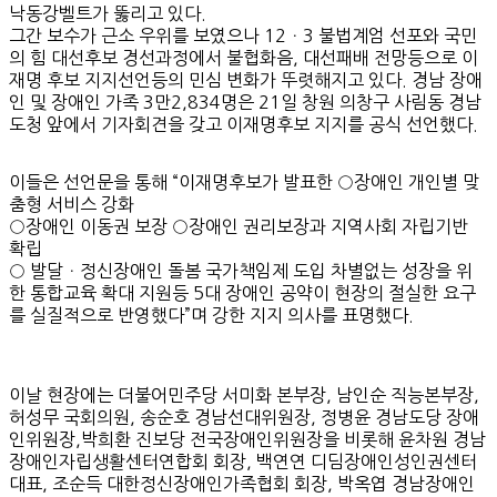
낙동강벨트가 뚫리고 있다.
그간 보수가 근소 우위를 보였으나 12ㆍ3 불법계엄 선포와 국민
의 힘 대선후보 경선과정에서 불협화음, 대선패배 전망등으로 이
재명 후보 지지선언등의 민심 변화가 뚜렷해지고 있다. 경남 장애
인 및 장애인 가족 3만2,834명은 21일 창원 의창구 사림동 경남
도청 앞에서 기자회견을 갖고 이재명후보 지지를 공식 선언했다.
이들은 선언문을 통해 “이재명후보가 발표한 ○장애인 개인별 맞
춤형 서비스 강화
○장애인 이동권 보장 ○장애인 권리보장과 지역사회 자립기반
확립
○ 발달ㆍ정신장애인 돌봄 국가책임제 도입 차별없는 성장을 위
한 통합교육 확대 지원등 5대 장애인 공약이 현장의 절실한 요구
를 실질적으로 반영했다”며 강한 지지 의사를 표명했다.
이날 현장에는 더불어민주당 서미화 본부장, 남인순 직능본부장,
허성무 국회의원, 송순호 경남선대위원장, 정병윤 경남도당 장애
인위원장,박희환 진보당 전국장애인위원장을 비롯해 윤차원 경남
장애인자립생활센터연합회 회장, 백연연 디딤장애인성인권센터
대표, 조순득 대한정신장애인가족협회 회장, 박옥엽 경남장애인