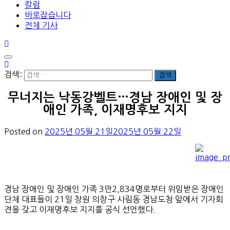
칼럼
바로잡습니다
전체 기사
검색:
무너지는 낙동강벨트…경남 장애인 및 장
애인 가족, 이재명후보 지지
Posted on
2025년 05월 21일
2025년 05월 22일
경남 장애인 및 장애인 가족 3만2,834명로부터 위임받은 장애인
단체 대표들이 21일 창원 의창구 사림동 경남도청 앞에서 기자회
견을 갖고 이재명후보 지지를 공식 선언했다.