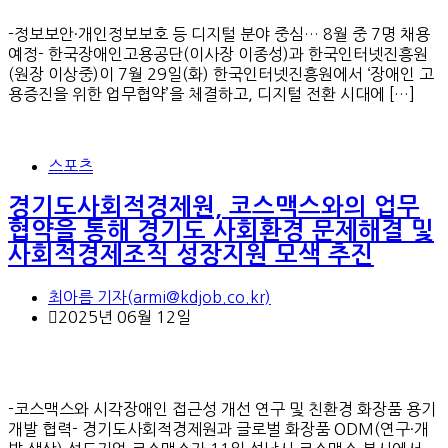
-정보보안·개인정보보호 등 디지털 분야 중심… 8월 중 7명 채용
예정- 한국장애인고용공단(이사장 이종성)과 한국인터넷진흥원
(원장 이상중)이 7월 29일(화) 한국인터넷진흥원에서 ‘장애인 고
용증진을 위한 업무협약’을 체결하고, 디지털 전환 시대에 […]
스포츠
경기도사회적경제원, 코스맥스와의 업무
협약을 통해 경기도 사회환경 문제해결 및
사회적경제조직 성장지원 모색 추진
최아름 기자(armi@kdjob.co.kr)
2025년 06월 12일
-코스맥스와 시각장애인 접근성 개선 연구 및 친환경 화장품 용기
개발 협력- 경기도사회적경제원과 글로벌 화장품 ODM(연구·개