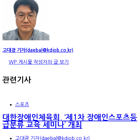
고대광 기자(daebal@kdjob.co.kr)
WP 게시물 작성자의 글 보기
관련기사
스포츠
대한장애인체육회, ‘제1차 장애인스포츠등
급분류 교육 세미나’ 개최
고대광 기자(daebal@kdjob.co.kr)