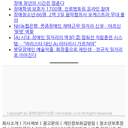
장애 청년의 시간은 멈춘다
장애학생 보호자 1700명, 진로멘토링 온라인 참여
장애청소년 66명, 2박 3일 음악캠프서 오케스트라 무대 올
라
NH농협은행, 중증장애인 재택근무 일자리 신설…어르신
‘말벗’ 역할
[AI 시대, 장애인 일자리의 역설] ② 멈춰선 직업훈련 시스
템… “바리스타 대신 AI 리터러시 가르쳐야”
발달장애인 예술작품, 화장품으로 재탄생…정규직 일자리
로 이어진다
Copyright by 장애인일자리신문.com kdjob.co.kr All Rights Reserved
ㅣ
ㅣ
ㅣ
ㅣ
회사소개
기사제보
광고문의
개인정보취급방침
청소년보호정