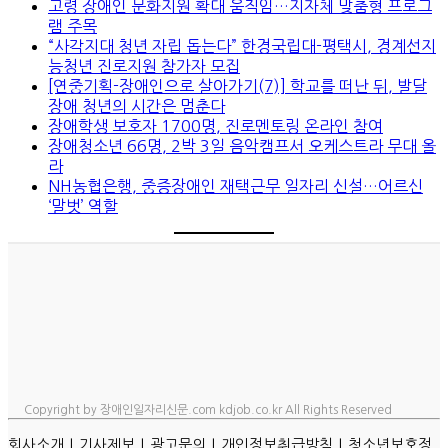
고령 장애인 문화지원 확대 움직임…지자체 맞춤형 프로그
램 주목
“사각지대 청년 자립 돕는다” 한경국립대-평택시, 경계선지
능청년 진로지원 참가자 모집
[연중기획-장애인으로 살아가기(7)] 학교를 떠난 뒤, 발달
장애 청년의 시간은 멈춘다
장애학생 보호자 1700명, 진로멘토링 온라인 참여
장애청소년 66명, 2박 3일 음악캠프서 오케스트라 무대 올
라
NH농협은행, 중증장애인 재택근무 일자리 신설…어르신
‘말벗’ 역할
Copyright by 장애인일자리신문.com kdjob.co.kr All Rights Reserved
ㅣ
ㅣ
ㅣ
ㅣ
회사소개
기사제보
광고문의
개인정보취급방침
청소년보호정