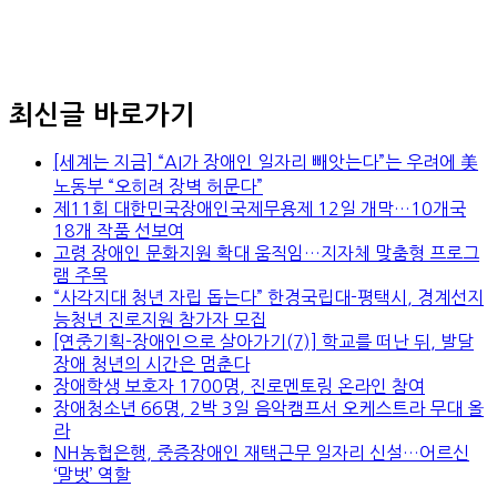
최신글 바로가기
[세계는 지금] “AI가 장애인 일자리 빼앗는다”는 우려에 美
노동부 “오히려 장벽 허문다”
제11회 대한민국장애인국제무용제 12일 개막…10개국
18개 작품 선보여
고령 장애인 문화지원 확대 움직임…지자체 맞춤형 프로그
램 주목
“사각지대 청년 자립 돕는다” 한경국립대-평택시, 경계선지
능청년 진로지원 참가자 모집
[연중기획-장애인으로 살아가기(7)] 학교를 떠난 뒤, 발달
장애 청년의 시간은 멈춘다
장애학생 보호자 1700명, 진로멘토링 온라인 참여
장애청소년 66명, 2박 3일 음악캠프서 오케스트라 무대 올
라
NH농협은행, 중증장애인 재택근무 일자리 신설…어르신
‘말벗’ 역할