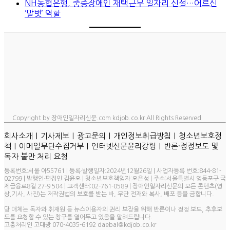
NH농협은행, 중증장애인 재택근무 일자리 신설…어르신
‘말벗’ 역할
Copyright by 장애인일자리신문.com kdjob.co.kr All Rights Reserved
ㅣ
ㅣ
ㅣ
ㅣ
회사소개
기사제보
광고문의
개인정보취급방침
청소년보호정
ㅣ
ㅣ
ㅣ
책
이메일무단수집거부
인터넷신문윤리강령
반론·정정보도 및
독자 불만 처리 요청
등록번호:서울 아55761 | 등록·발행일자:2024년12월26일 | 사업자등록 번호:844-81-
02799 | 발행인·편집인:김윤오 | 청소년보호책임자:오은성 | 주소:서울특별시 영등포구 국
제금융로8길 27-9 504 | 고객센터:02-761-0589 | 장애인일자리신문의 모든 콘텐츠(영
상,기사, 사진)는 저작권법의 보호를 받는 바, 무단 전재와 복사, 배포 등을 금합니다.
당 매체는 독자와 취재원 등 뉴스이용자의 권리 보장을 위해 반론이나 정정 보도, 추후보
도를 요청할 수 있는 창구를 열어두고 있음을 알려드립니다.
고충처리인 고대광 070-4035-6192 daebal@kdjob.co.kr